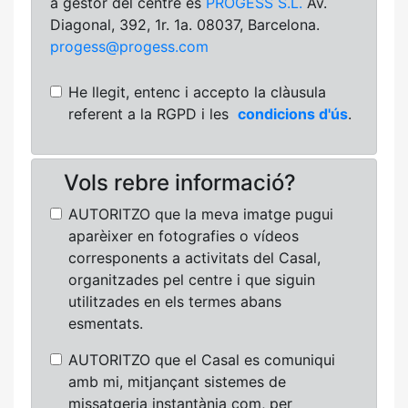
a gestor del centre és
PROGESS S.L.
Av.
Diagonal, 392, 1r. 1a. 08037, Barcelona.
progess@progess.com
He llegit, entenc i accepto la clàusula
referent a la RGPD i les
condicions d'ús
.
Vols rebre informació?
AUTORITZO que la meva imatge pugui
aparèixer en fotografies o vídeos
corresponents a activitats del Casal,
organitzades pel centre i que siguin
utilitzades en els termes abans
esmentats.
AUTORITZO que el Casal es comuniqui
amb mi, mitjançant sistemes de
missatgeria instantània com, per