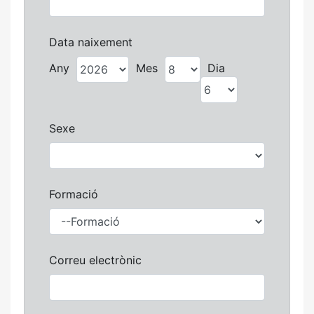
Data naixement
Any
Mes
Dia
Sexe
Formació
Correu electrònic