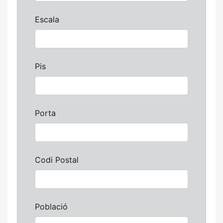
Escala
Pis
Porta
Codi Postal
Població